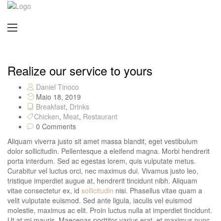
Realize our service to yours
Daniel Tinoco
Maio 18, 2019
Breakfast
,
Drinks
Chicken
,
Meat
,
Restaurant
0 Comments
Aliquam viverra justo sit amet massa blandit, eget vestibulum
dolor sollicitudin. Pellentesque a eleifend magna. Morbi hendrerit
porta interdum. Sed ac egestas lorem, quis vulputate metus.
Curabitur vel luctus orci, nec maximus dui. Vivamus justo leo,
tristique imperdiet augue at, hendrerit tincidunt nibh. Aliquam
vitae consectetur ex, id
sollicitudin
nisi. Phasellus vitae quam a
velit vulputate euismod. Sed ante ligula, iaculis vel euismod
molestie, maximus ac elit. Proin luctus nulla at imperdiet tincidunt.
Ut at mi mauris. Maecenas porttitor varius erat, et maximus nunc