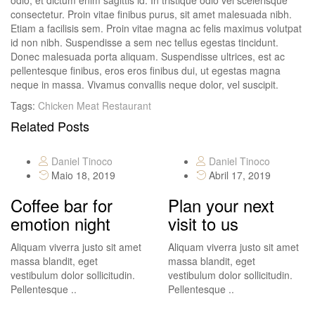
odio, et dictum enim sagittis id. In tristique odio vel scelerisque
consectetur. Proin vitae finibus purus, sit amet malesuada nibh.
Etiam a facilisis sem. Proin vitae magna ac felis maximus volutpat
id non nibh. Suspendisse a sem nec tellus egestas tincidunt.
Donec malesuada porta aliquam. Suspendisse ultrices, est ac
pellentesque finibus, eros eros finibus dui, ut egestas magna
neque in massa. Vivamus convallis neque dolor, vel suscipit.
Tags:
Chicken
Meat
Restaurant
Related Posts
Daniel Tinoco
Daniel Tinoco
Maio 18, 2019
Abril 17, 2019
Coffee bar for
Plan your next
emotion night
visit to us
Aliquam viverra justo sit amet
Aliquam viverra justo sit amet
massa blandit, eget
massa blandit, eget
vestibulum dolor sollicitudin.
vestibulum dolor sollicitudin.
Pellentesque ..
Pellentesque ..